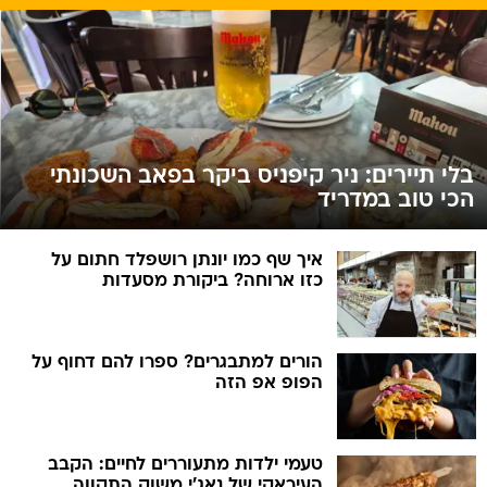
בלי תיירים: ניר קיפניס ביקר בפאב השכונתי
הכי טוב במדריד
איך שף כמו יונתן רושפלד חתום על
כזו ארוחה? ביקורת מסעדות
הורים למתבגרים? ספרו להם דחוף על
הפופ אפ הזה
טעמי ילדות מתעוררים לחיים: הקבב
העיראקי של נאג׳י משוק התקווה