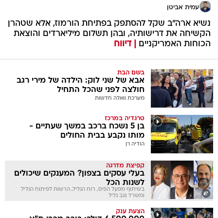
עמית אביטן
נשיא ארה"ב שקל להסתפק בפתיחת הורמוז, אלא שטהרן
הקשיחה את דרישותיה, ובהן תשלום מיליארדים והוצאת
הכוחות האמריקניים
| דיווח
בשם הבת
אבא של שני לוק: הילדה של מירי רגב
חולצה לפני שהכל התחיל
מערכת וואלה חדשות
טרגדיה במרכז
בן 5 נשכח ברכב במשך שעתיים -
מותו נקבע בבית החולים
הודיה רן
קפיצת מדרגה
בעלי עסקים בצפון? המענקים שיכולים
לשנות הכל
בשיתוף מפעל הפיס, רוח הגליל, הרשות לפיתוח הגליל
ומשרד נגב גליל
הצעת ענק