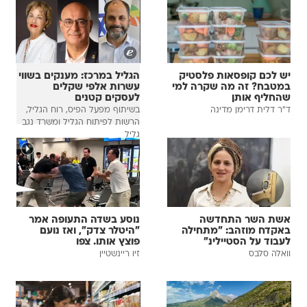
יש לכם קופסאות פלסטיק
הגליל במרכז: מענקים בשווי
במטבח? זה מה שקרה למי
עשרות אלפי שקלים
שהחליף אותן
לעסקים קטנים
ד"ר דלית דרימן מדינה
בשיתוף מפעל הפיס, רוח הגליל,
הרשות לפיתוח הגליל ומשרד נגב
גליל
אשת השר התחדשה
נוסע בשדה התעופה אמר
באקדח מוזהב: "מתחילה
"היטלר צדק", ואז נועם
לעבוד על הסטיילינ"
פוצץ אותו. צפו
וואלה סלבס
זיו ריינשטיין