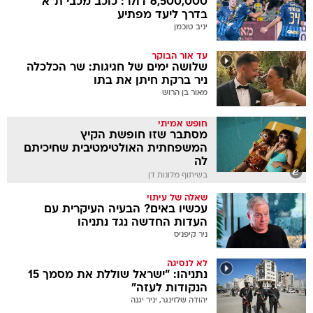
6,500,000 דולר: כוכב מכבי ת"א
בדרך ליעד מפתיע
יניב טוכמן
עד אור הבוקר
שלושה ימים של חגיגות: שר הכלכלה
ניר ברקת חיתן את בתו
מאור בן הרוש
חופש אמיתי
מסתבר שזו חופשת הקיץ
המשפחתית האולטימטיבית שחיכיתם
לה
בשיתוף מלונות דן
שאלה של עיתוי
עכשיו באים? הבעיה העיקרית עם
העדות החדשה נגד נתניהו
ניר קיפניס
לא לנסיגה
נתניהו: "ישראל שוללת את מסמך 15
הנקודות לעזה"
יהודה שלזינגר, יניר יגנה