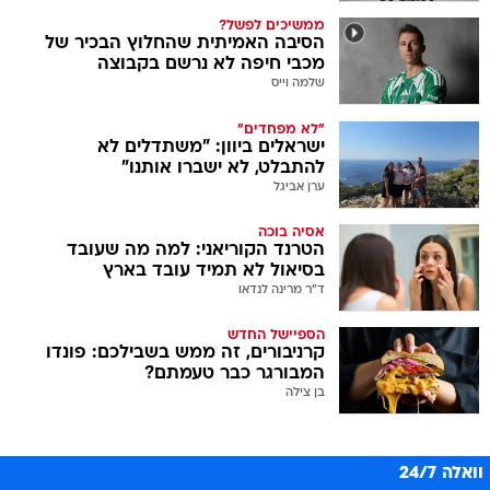
ממשיכים לפשל?
הסיבה האמיתית שהחלוץ הבכיר של
מכבי חיפה לא נרשם בקבוצה
שלמה וייס
"לא מפחדים"
ישראלים ביוון: "משתדלים לא
להתבלט, לא ישברו אותנו"
ערן אביגל
אסיה בוכה
הטרנד הקוריאני: למה מה שעובד
בסיאול לא תמיד עובד בארץ
ד"ר מרינה לנדאו
הספיישל החדש
קרניבורים, זה ממש בשבילכם: פונדו
המבורגר כבר טעמתם?
בן צילה
וואלה 24/7