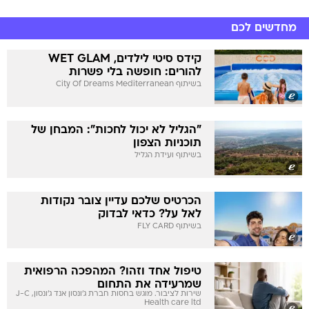
מחדשים לכם
קידס סיטי לילדים, WET GLAM
להורים: חופשה בלי פשרות
בשיתוף City Of Dreams Mediterranean
"הגליל לא יכול לחכות": המבחן של
תוכניות הצפון
בשיתוף ועידת הגליל
הכרטיס שלכם עדיין צובר נקודות
לאל על? כדאי לבדוק
בשיתוף FLY CARD
טיפול אחד וזהו? המהפכה הרפואית
שמרעידה את התחום
שירות לציבור. מוגש בחסות חברת ג'ונסון אנד ג'ונסון, J-C
Health care ltd